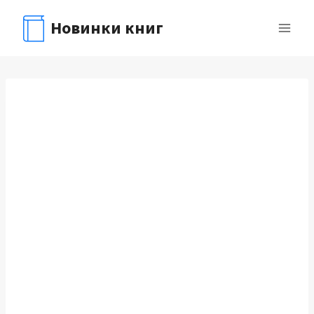
Перейти
Новинки книг
к
содержимому