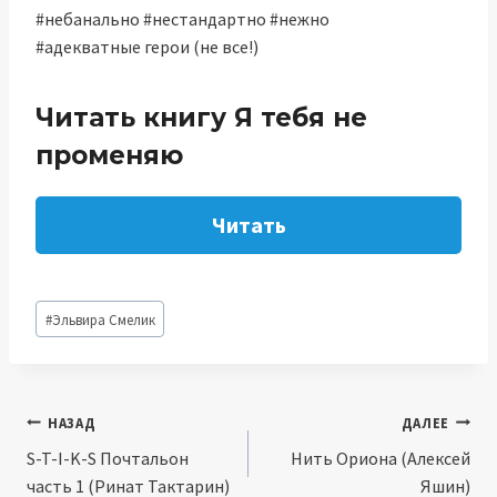
#небанально #нестандартно #нежно
#адекватные герои (не все!)
Читать книгу Я тебя не
променяю
Читать
Метки
#
Эльвира Смелик
записи:
Навигация
НАЗАД
ДАЛЕЕ
S-T-I-K-S Почтальон
Нить Ориона (Алексей
по
часть 1 (Ринат Тактарин)
Яшин)