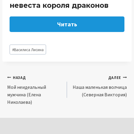
невеста короля драконов
Читать
Метки
#
Василиса Лисина
записи:
Навигация
НАЗАД
ДАЛЕЕ
Мой неидеальный
Наша маленькая волчица
по
мужчина (Елена
(Северная Виктория)
записям
Николаева)