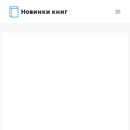
Перейти
Новинки книг
к
содержимому