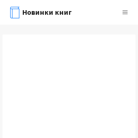
Перейти
Новинки книг
к
содержимому