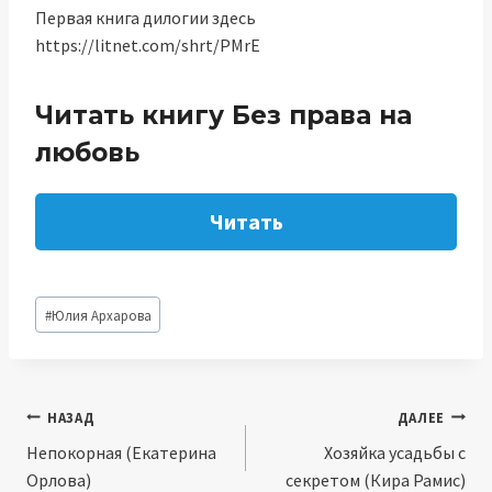
Первая книга дилогии здесь
https://litnet.com/shrt/PMrE
Читать книгу Без права на
любовь
Читать
Метки
#
Юлия Архарова
записи:
Навигация
НАЗАД
ДАЛЕЕ
Непокорная (Екатерина
Хозяйка усадьбы с
по
Орлова)
секретом (Кира Рамис)