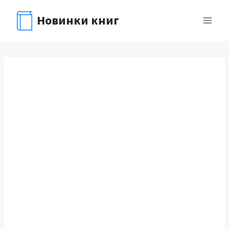
Перейти
Новинки книг
к
содержимому