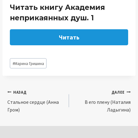
Читать книгу Академия
неприкаянных душ. 1
Читать
Метки
#
Марина Гришина
записи:
Навигация
НАЗАД
ДАЛЕЕ
Стальное сердце (Анна
В его плену (Наталия
по
Гром)
Ладыгина)
записям