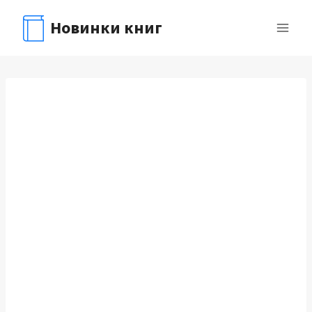
Перейти
Новинки книг
к
содержимому