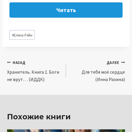
Читать
Метки
#
Елена Рейн
записи:
Навигация
НАЗАД
ДАЛЕЕ
Хранитель. Книга 1. Боги
Для тебя моё сердце
по
не врут… (ИДДК)
(Инна Разина)
записям
Похожие книги