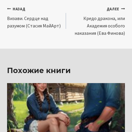
Навигация
НАЗАД
ДАЛЕЕ
Визави. Сердце над
Кредо дракона, или
по
разумом (Стасия МайАрт)
Академия особого
записям
наказания (Ева Финова)
Похожие книги