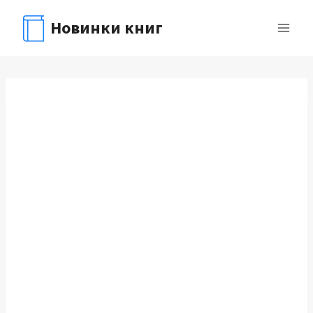
Перейти
Новинки книг
к
содержимому