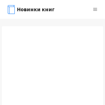
Перейти
Новинки книг
к
содержимому