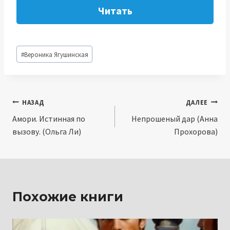
Читать
Метки
#
Вероника Ягушинская
записи:
Навигация
НАЗАД
ДАЛЕЕ
Амори. Истинная по
Непрошеный дар (Анна
по
вызову. (Ольга Ли)
Прохорова)
записям
Похожие книги