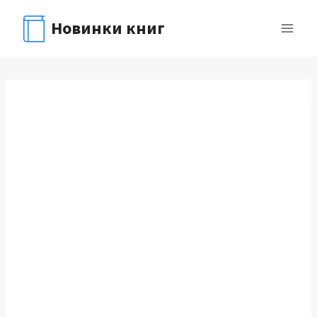
Перейти
Новинки книг
к
содержимому