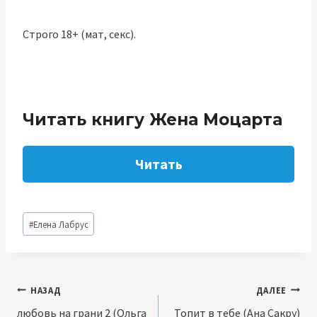
Строго 18+ (мат, секс).
Читать книгу Жена Моцарта
Читать
Метки
#
Елена Лабрус
записи:
Навигация
НАЗАД
ДАЛЕЕ
любовь на грани 2 (Ольга
Топит в тебе (Ана Сакру)