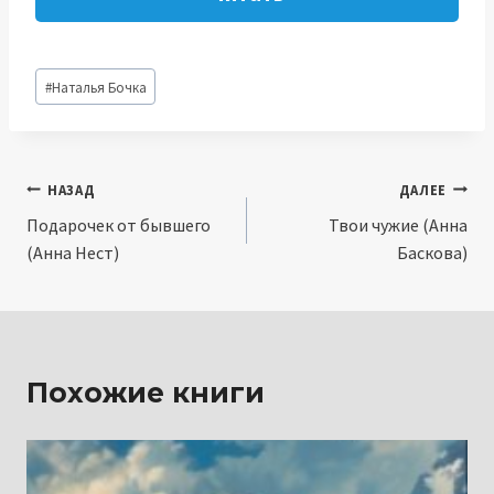
Метки
#
Наталья Бочка
записи:
Навигация
НАЗАД
ДАЛЕЕ
Подарочек от бывшего
Твои чужие (Анна
по
(Анна Нест)
Баскова)
записям
Похожие книги