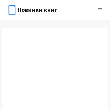
Перейти
Новинки книг
к
содержимому