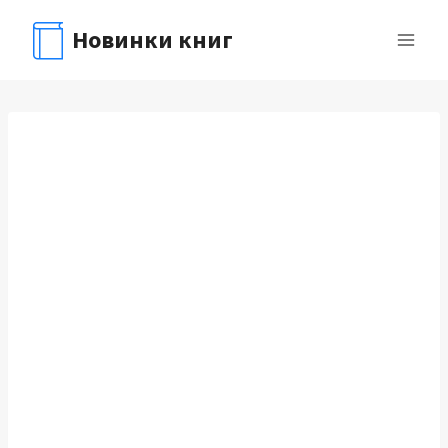
Перейти
Новинки книг
к
содержимому