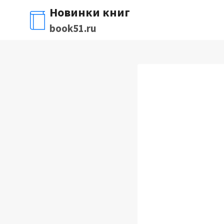
Перейти
Новинки книг
к
book51.ru
содержимому