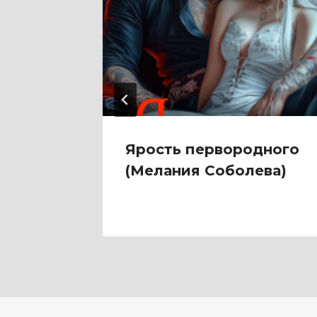
тень
Ярость первородного
ьян)
(Мелания Соболева)