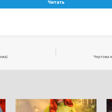
Читать
ова)
Чертова н