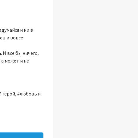
думайся и ни в
ец и вовсе
 И все бы ничего,
 а может и не
й герой, #любовь и