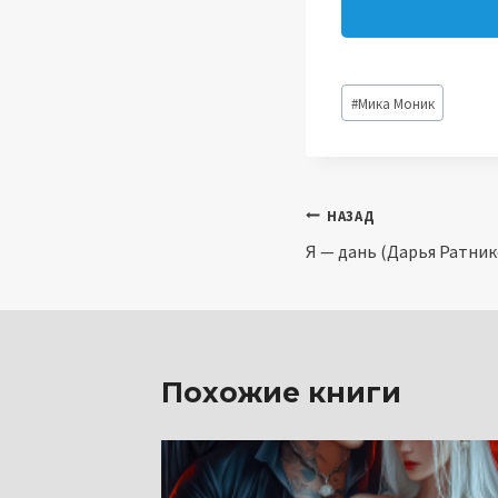
Метки
#
Мика Моник
записи:
Навигация
НАЗАД
Я — дань (Дарья Ратник
по
записям
Похожие книги