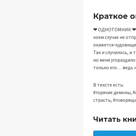
Краткое 
❤ ОДНОТОМНИК ❤ Ког
коем случае не отп
окажется чудовище
Так и случилось, и
но меня угораздило
только его… ведь н
В тексте есть:
#горячие демоны, #
страсть, #говорящи
Читать кн