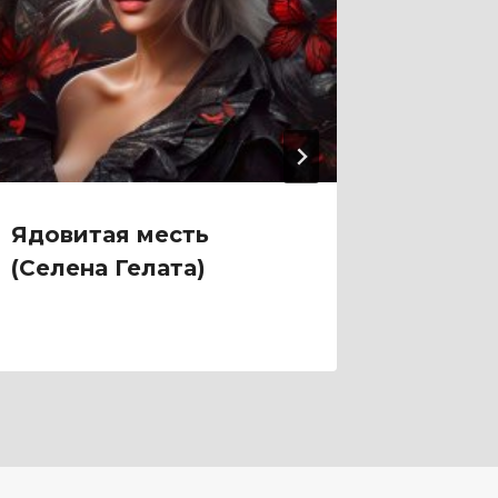
Ядовитая месть
Яд са
(Селена Гелата)
Сакру)