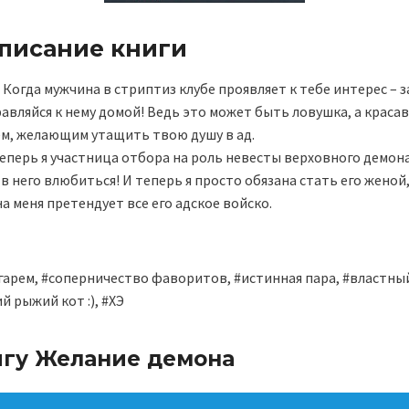
описание книги
да мужчина в стриптиз клубе проявляет к тебе интерес – за
равляйся к нему домой! Ведь это может быть ловушка, а красав
м, желающим утащить твою душу в ад.
 теперь я участница отбора на роль невесты верховного демона.
 в него влюбиться! И теперь я просто обязана стать его женой,
а меня претендует все его адское войско.
гарем, #соперничество фаворитов, #истинная пара, #властны
й рыжий кот :), #ХЭ
игу Желание демона