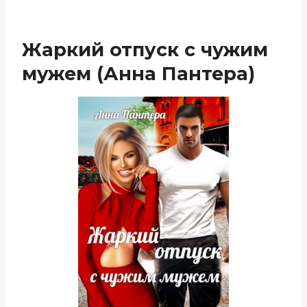
Жаркий отпуск с чужим
мужем (Анна Пантера)