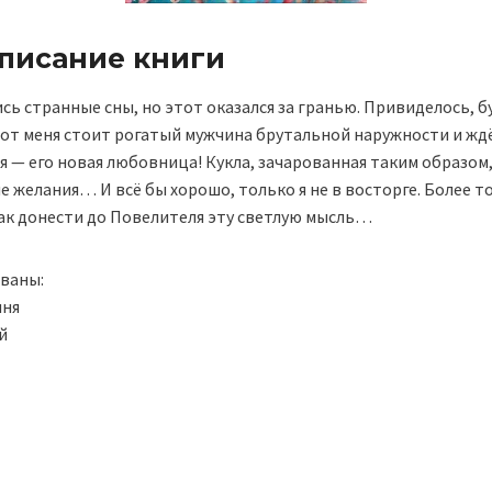
описание книги
сь странные сны, но этот оказался за гранью. Привиделось, бу
 от меня стоит рогатый мужчина брутальной наружности и ждё
 я — его новая любовница! Кукла, зачарованная таким образом
 желания… И всё бы хорошо, только я не в восторге. Более то
как донести до Повелителя эту светлую мысль…
ованы:
иня
й