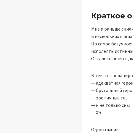
Краткое 
Мне и раньше снили
в нескольких шагах
Но самое безумное:
исполнять истинные
Осталось понять, 
В тексте запланир
— адекватная геро
— брутальный геро
— эротичные сны
— и не только сны
— ХЭ
Однотомник!