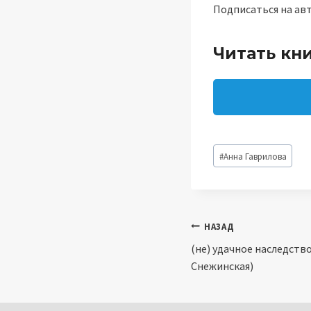
Подписаться на ав
Читать кн
Метки
#
Анна Гаврилова
записи:
Навигация
НАЗАД
(не) удачное наследств
по
Снежинская)
записям