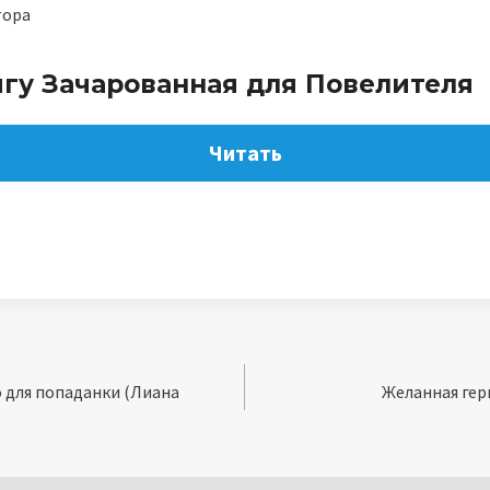
тора
игу Зачарованная для Повелителя
Читать
о для попаданки (Лиана
Желанная гер