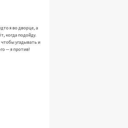
дто я во дворце, а
т, когда подойду.
, чтобы угадывать и
го — я против!