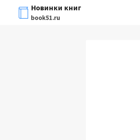
Перейти
Новинки книг
к
book51.ru
содержимому