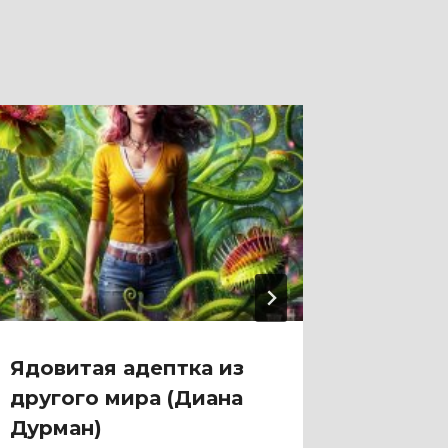
Ядовитая адептка из
Яблон
другого мира (Диана
мисс 
Дурман)