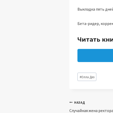
Выкладка пять дней
Бета-ридер, корре
Читать кн
Метки
#
Олла Дез
записи:
Навигация
НАЗАД
Случайная жена ректора
по