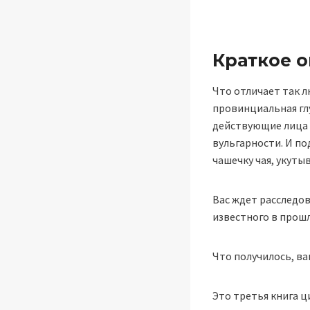
Краткое 
Что отличает так 
провинциальная глу
действующие лица 
вульгарности. И п
чашечку чая, укуты
Вас ждет расследов
известного в прошл
Что получилось, ва
Это третья книга ц