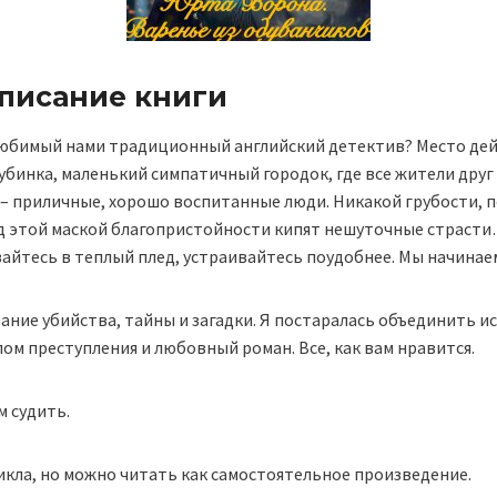
описание книги
любимый нами традиционный английский детектив? Место дей
бинка, маленький симпатичный городок, где все жители друг 
– приличные, хорошо воспитанные люди. Никакой грубости, 
од этой маской благопристойности кипят нешуточные страст
вайтесь в теплый плед, устраивайтесь поудобнее. Мы начинае
ание убийства, тайны и загадки. Я постаралась объединить 
ом преступления и любовный роман. Все, как вам нравится.
м судить.
икла, но можно читать как самостоятельное произведение.