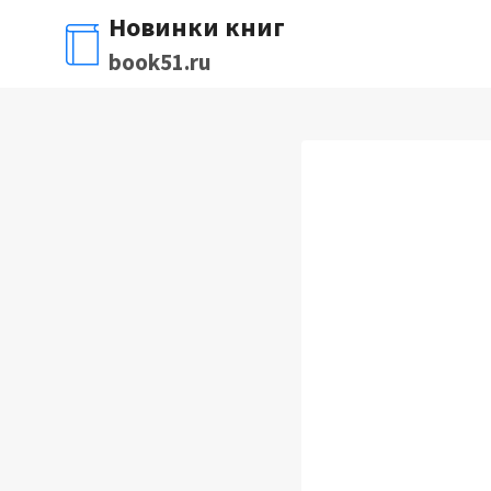
Перейти
Новинки книг
к
book51.ru
содержимому