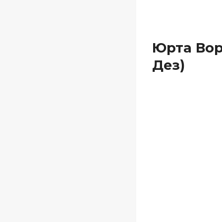
Юрта Вор
Дез)