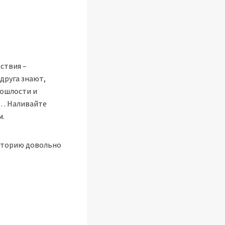
ствия –
друга знают,
пошлости и
и… Наливайте
м.
историю довольно