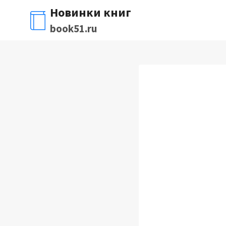
Перейти
Новинки книг
к
book51.ru
содержимому