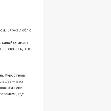
 но я… я уже люблю
 с силой сжимает
тела сказать, что
знь. Курортный
льшее — в их
шлого и тени
реалиями, где