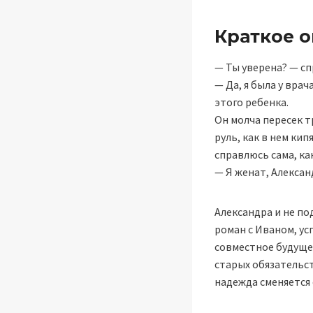
Краткое 
— Ты уверена? — сп
— Да, я была у врач
этого ребенка.
Он молча пересек т
руль, как в нем кип
справлюсь сама, ка
— Я женат, Алексан
Александра и не по
роман с Иваном, у
совместное будуще
старых обязательст
надежда сменяется 