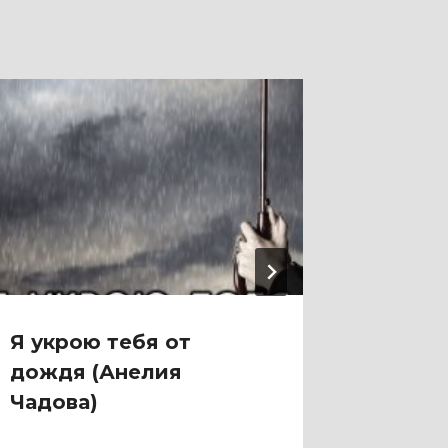
Я укрою тебя от
Я теб
дождя (Анелия
(Евге
Чадова)