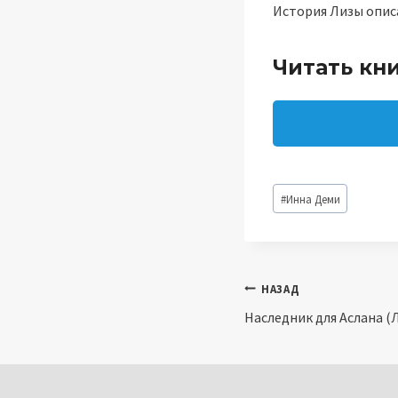
История Лизы описа
Читать кни
Метки
#
Инна Деми
записи:
Навигация
НАЗАД
Наследник для Аслана 
по
записям