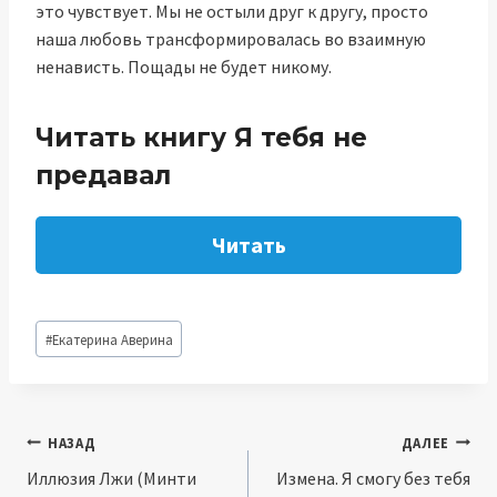
это чувствует. Мы не остыли друг к другу, просто
наша любовь трансформировалась во взаимную
ненависть. Пощады не будет никому.
Читать книгу Я тебя не
предавал
Читать
Метки
#
Екатерина Аверина
записи:
Навигация
НАЗАД
ДАЛЕЕ
Иллюзия Лжи (Минти
Измена. Я смогу без тебя
по