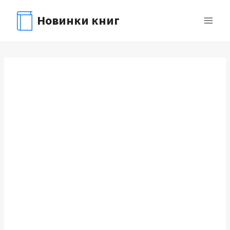
Перейти
Новинки книг
к
содержимому