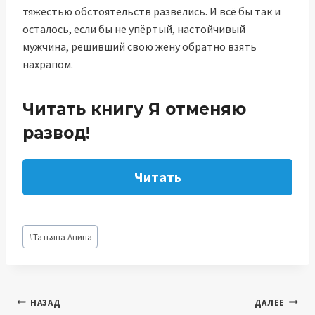
тяжестью обстоятельств развелись. И всё бы так и
осталось, если бы не упёртый, настойчивый
мужчина, решивший свою жену обратно взять
нахрапом.
Читать книгу Я отменяю
развод!
Читать
Метки
#
Татьяна Анина
записи:
Навигация
НАЗАД
ДАЛЕЕ