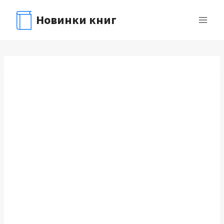
Перейти
Новинки книг
к
содержимому