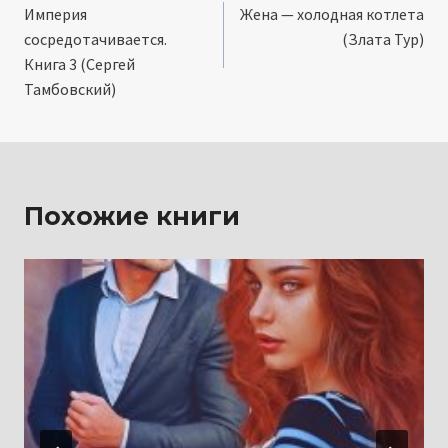
Империя
Жена — холодная котлета
по
сосредотачивается.
(Злата Тур)
записям
Книга 3 (Сергей
Тамбовский)
Похожие книги