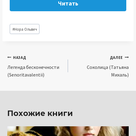
Читать
Метки
#
Нора Ольвич
записи:
Навигация
НАЗАД
ДАЛЕЕ
Легенда бесконечности
Соколица (Татьяна
по
(Senoritavalentii)
Михаль)
записям
Похожие книги