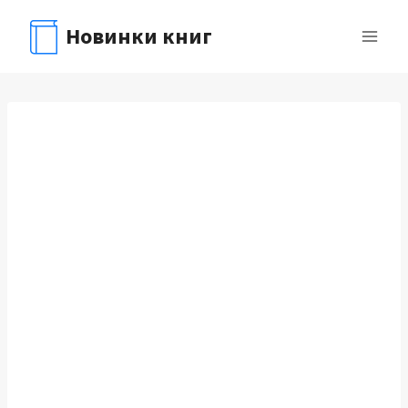
Перейти
Новинки книг
к
содержимому