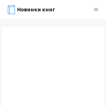
Перейти
Новинки книг
к
содержимому