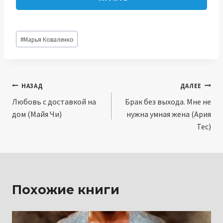
Метки
#
Марья Коваленко
записи:
Навигация
НАЗАД
ДАЛЕЕ
Любовь с доставкой на
Брак без выхода. Мне не
по
дом (Майя Чи)
нужна умная жена (Ария
записям
Тес)
Похожие книги