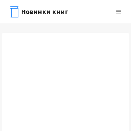
Перейти
Новинки книг
к
содержимому