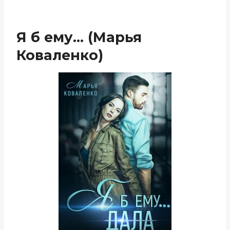
Я б ему… (Марья
Коваленко)