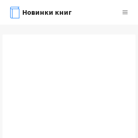
Перейти
Новинки книг
к
содержимому