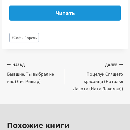
Читать
Метки
#
Софи Сорель
записи:
Навигация
НАЗАД
ДАЛЕЕ
Бывшие. Ты выбрал не
Поцелуй Спящего
по
нас (Лия Ришар)
красавца (Наталья
записям
Лакота (Ната Лакомка))
Похожие книги