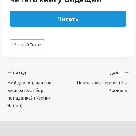
Читать
Метки
#
Валерий Пылаев
записи:
Навигация
НАЗАД
ДАЛЕЕ
Мой дракон, или как
Невольная жертва (Яна
по
выиграть отбор
Кроваль)
записям
попаданке? (Ксения
Чапин)