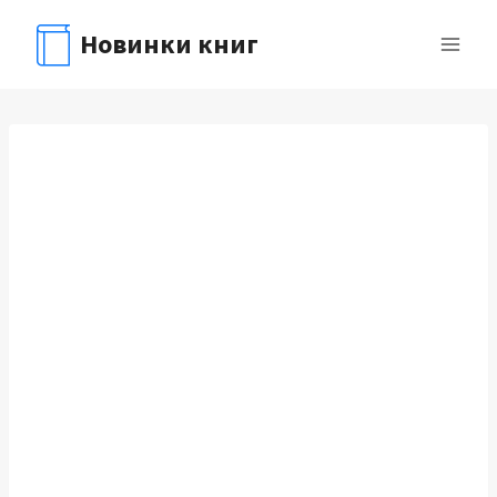
Перейти
Новинки книг
к
содержимому