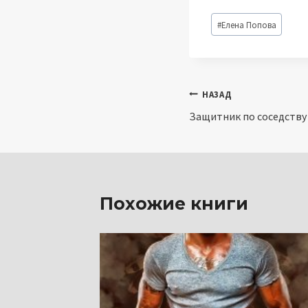
Метки
#
Елена Попова
записи:
Навигация
НАЗАД
Защитник по соседству
по
записям
Похожие книги