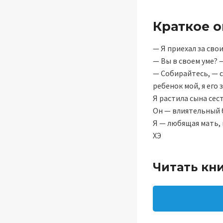
Краткое 
— Я приехал за сво
— Вы в своем уме? 
— Собирайтесь, — с
ребенок мой, я его 
Я растила сына сест
Он — влиятельный 
Я — любящая мать, 
ХЭ
Читать кн