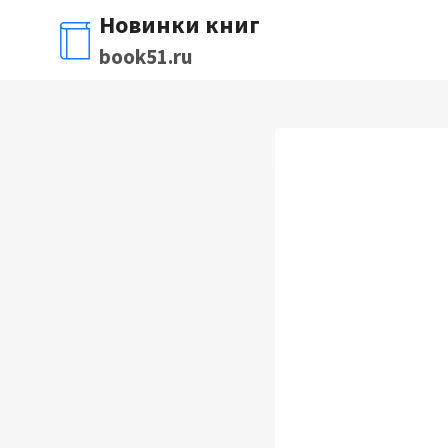
Перейти
Новинки книг
к
book51.ru
содержимому