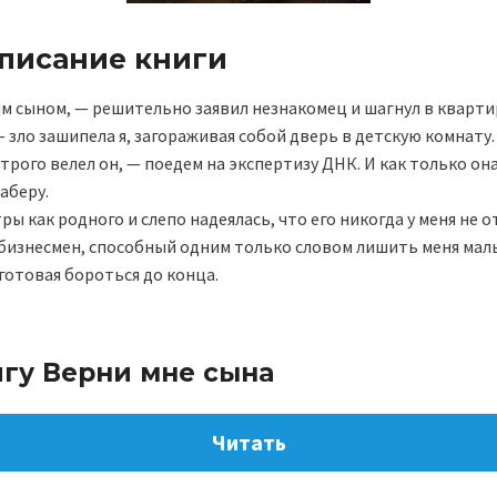
описание книги
им сыном, — решительно заявил незнакомец и шагнул в кварти
— зло зашипела я, загораживая собой дверь в детскую комнату
трого велел он, — поедем на экспертизу ДНК. И как только он
заберу.
ры как родного и слепо надеялась, что его никогда у меня не о
бизнесмен, способный одним только словом лишить меня мал
готовая бороться до конца.
игу Верни мне сына
Читать