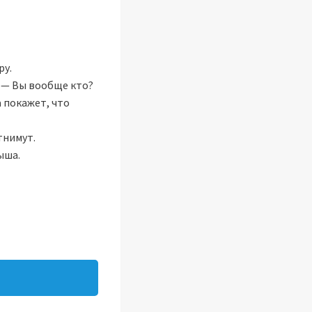
ру.
. — Вы вообще кто?
а покажет, что
тнимут.
ыша.