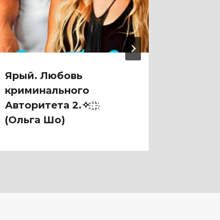
Ярый. Любовь
Я. Теб
криминального
Дашко
Авторитета 2.✧ ҈ ҉
(Ольга Шо)