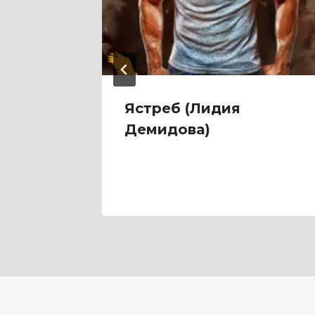
Ястреб (Лидия
сия)
Демидова)