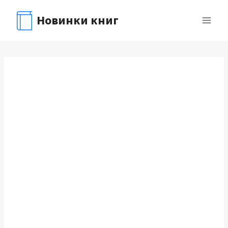
Перейти
Новинки книг
к
содержимому