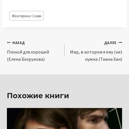
Метки
#
Екатерина Слави
записи:
Навигация
НАЗАД
ДАЛЕЕ
Плохой для хорошей
Мир, в котором я ему (не)
по
(Елена Безрукова)
нужна (Тиана Хан)
записям
Похожие книги