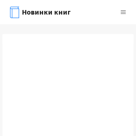
Перейти
Новинки книг
к
содержимому