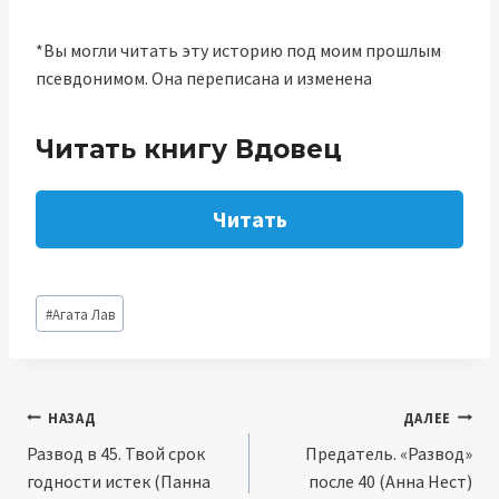
*Вы могли читать эту историю под моим прошлым
псевдонимом. Она переписана и изменена
Читать книгу Вдовец
Читать
Метки
#
Агата Лав
записи:
Навигация
НАЗАД
ДАЛЕЕ
Развод в 45. Твой срок
Предатель. «Развод»
по
годности истек (Панна
после 40 (Анна Нест)