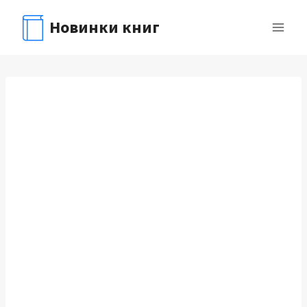
Перейти
Новинки книг
к
содержимому