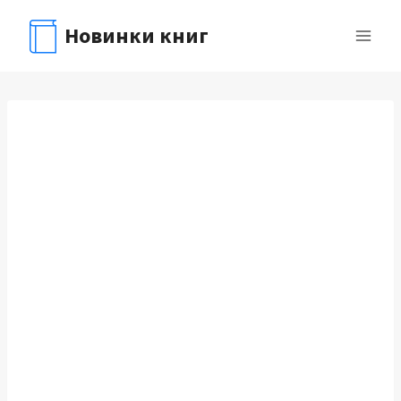
Перейти
Новинки книг
к
содержимому