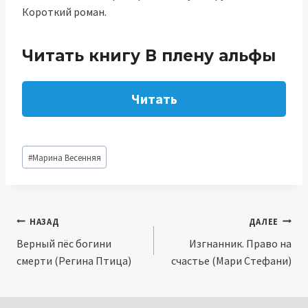
Короткий роман.
Читать книгу В плену альфы
Читать
Метки
#
Марина Весенняя
записи:
Навигация
НАЗАД
ДАЛЕЕ
Верный пёс богини
Изгнанник. Право на
по
смерти (Регина Птица)
счастье (Мари Стефани)
записям