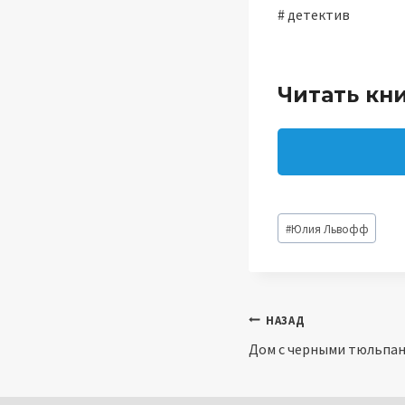
# детектив
Читать кн
Метки
#
Юлия Львофф
записи:
Навигация
НАЗАД
Дом с черными тюльпан
по
записям