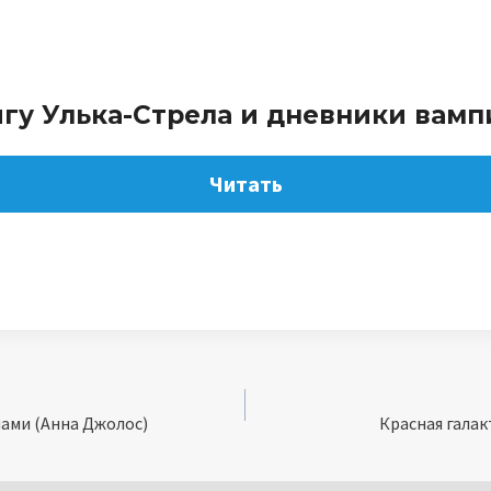
игу Улька-Стрела и дневники вамп
Читать
ами (Анна Джолос)
Красная галак