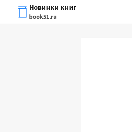
Перейти
Новинки книг
к
book51.ru
содержимому