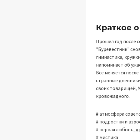
Краткое 
Прошёл год после с
"Буревестник" снов
гимнастика, кружки
напоминает об ужас
Всё меняется после
странные дневники
своих товарищей, У
кровожадного.
# атмосфера совет
# подростки и взро
# первая любовь, д
# мистика