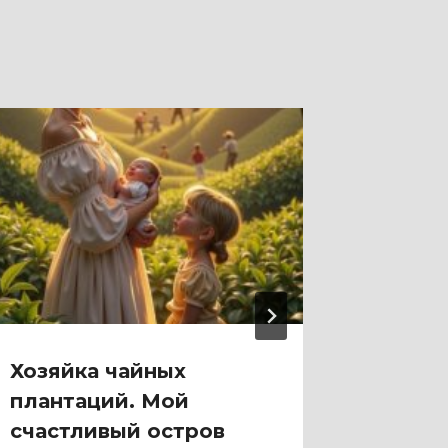
Хозяйка чайных
Флора
плантаций. Мой
курти
счастливый остров
Львоф