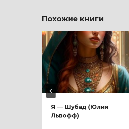
Похожие книги
оля
Я — Шубад (Юлия
Львофф)