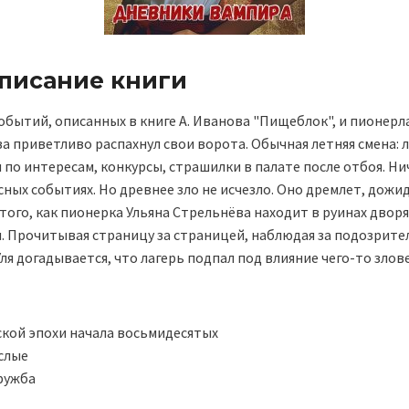
описание книги
обытий, описанных в книге А. Иванова "Пищеблок", и пионерл
а приветливо распахнул свои ворота. Обычная летняя смена: 
 по интересам, конкурсы, страшилки в палате после отбоя. Нич
ных событиях. Но древнее зло не исчезло. Оно дремлет, дожид
 того, как пионерка Ульяна Стрельнёва находит в руинах двор
. Прочитывая страницу за страницей, наблюдая за подозрит
ля догадывается, что лагерь подпал под влияние чего-то злов
ской эпохи начала восьмидесятых
слые
ружба