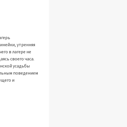
агерь
линейки, утренняя
его в лагере не
аясь своего часа.
янской усадьбы
ельным поведением
ещего и