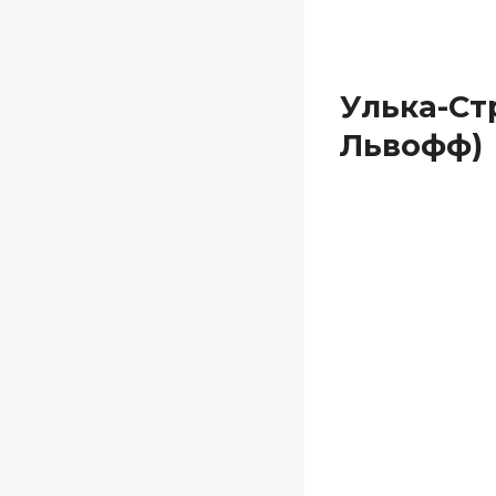
Улька-Ст
Львофф)