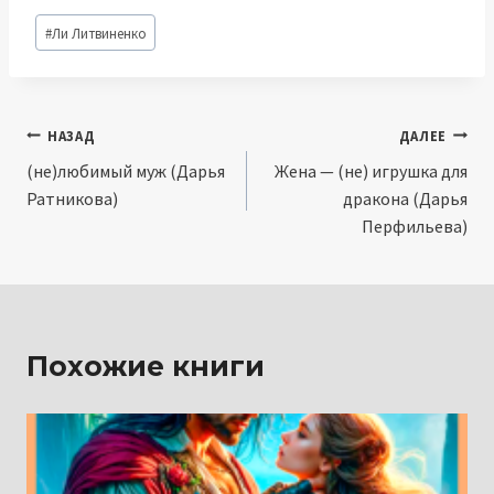
Метки
#
Ли Литвиненко
записи:
Навигация
НАЗАД
ДАЛЕЕ
(не)любимый муж (Дарья
Жена — (не) игрушка для
по
Ратникова)
дракона (Дарья
записям
Перфильева)
Похожие книги