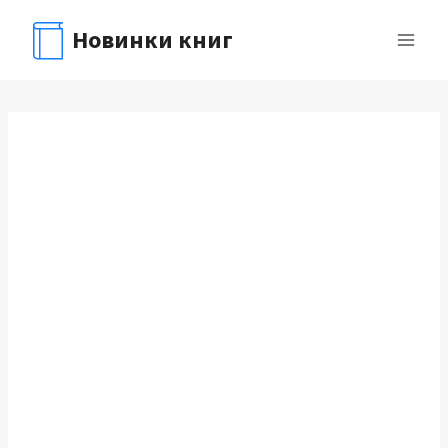
Перейти
Новинки книг
к
содержимому