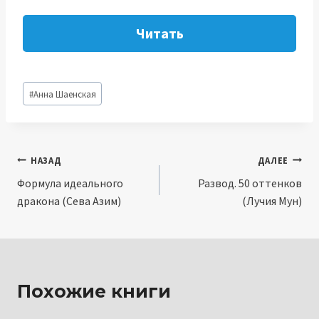
Читать
Метки
#
Анна Шаенская
записи:
Навигация
НАЗАД
ДАЛЕЕ
Формула идеального
Развод. 50 оттенков
по
дракона (Сева Азим)
(Лучия Мун)
записям
Похожие книги