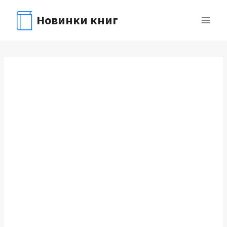
Перейти
Новинки книг
к
содержимому