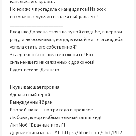
капелька его крови…
Но как же я прогадала с кандидатом! Из всех
возможных мужчин в зале я выбрала его!
______________________
Владыка Дархана стоял на чужой свадьбе, в первом
ряду, и не осознавал, когда, в какой миг эта свадьба
успела стать его собственной?
Эта девчонка посмела его женить! Его —
сильнейшего из связанных с драконом!
Будет весело. Для него.
Неунывающая героиня
Адекватный герой
Вынужденный брак
Второй шанс — на три года в прошлое
Любовь, юмор и обязательный хэппи энд!
ЛитМоб "Брачные игры"!
Другие книги моба ТУТ: https://litnet.com/shrt/Plt2