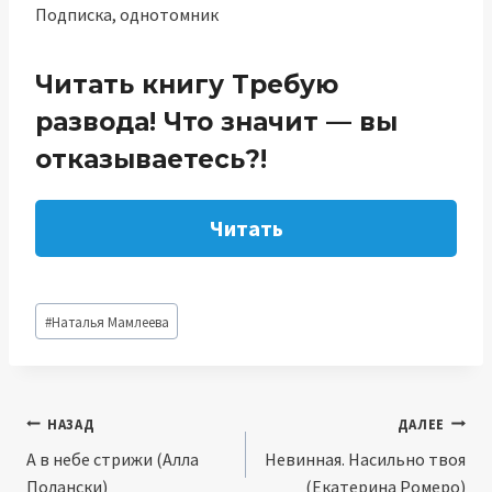
Подписка, однотомник
Читать книгу Требую
развода! Что значит — вы
отказываетесь?!
Читать
Метки
#
Наталья Мамлеева
записи:
Навигация
НАЗАД
ДАЛЕЕ
А в небе стрижи (Алла
Невинная. Насильно твоя
по
Полански)
(Екатерина Ромеро)