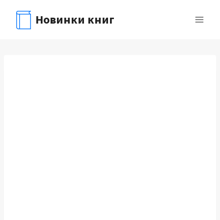
Перейти
Новинки книг
к
содержимому