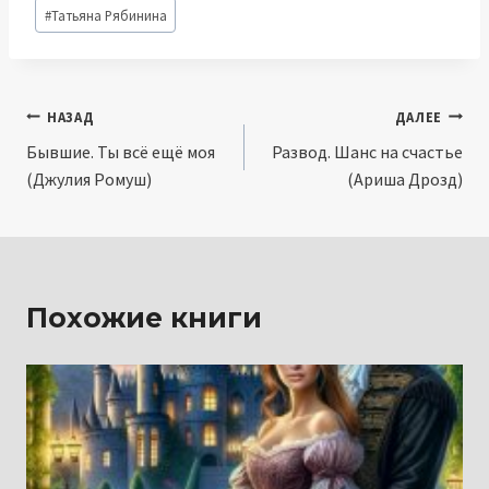
Метки
#
Татьяна Рябинина
записи:
Навигация
НАЗАД
ДАЛЕЕ
Бывшие. Ты всё ещё моя
Развод. Шанс на счастье
по
(Джулия Ромуш)
(Ариша Дрозд)
записям
Похожие книги