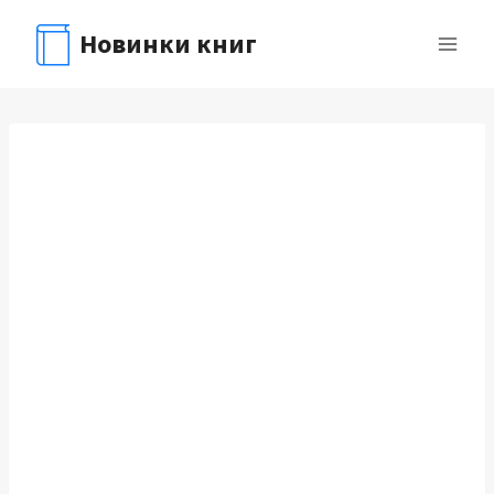
Перейти
Новинки книг
к
содержимому