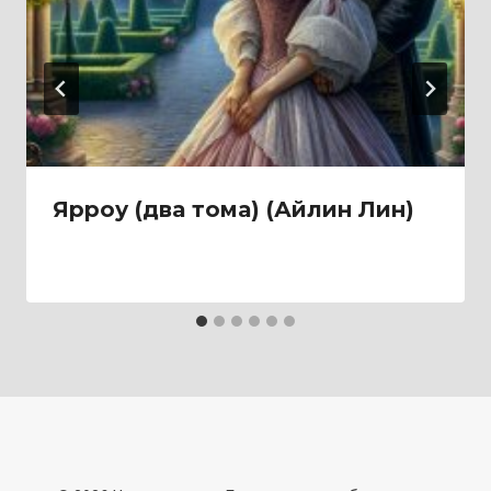
Ярроу (два тома) (Айлин Лин)