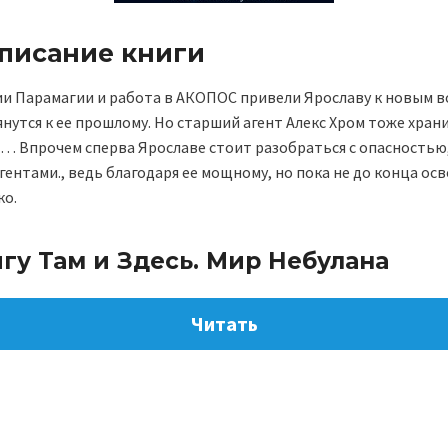
описание книги
ии Парамагии и работа в АКОПОС привели Ярославу к новым в
нутся к ее прошлому. Но старший агент Алекс Хром тоже хран
а… Впрочем сперва Ярославе стоит разобраться с опасностью,
ентами., ведь благодаря ее мощному, но пока не до конца осв
ко.
гу Там и Здесь. Мир Небулана
Читать