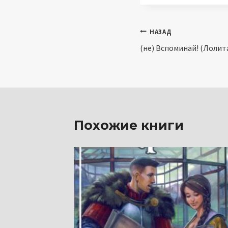
Навигация
НАЗАД
(не) Вспоминай! (Лолит
по
записям
Похожие книги