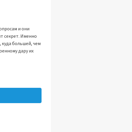
опросам и они
ит секрет. Именно
 куда большей, чем
оенному дару их