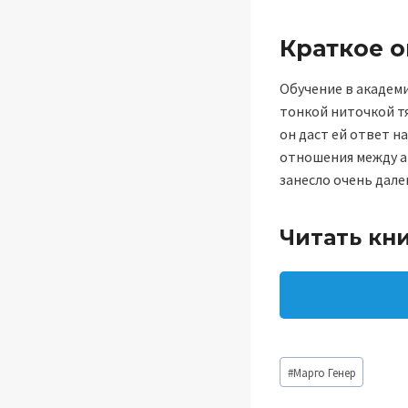
Краткое 
Обучение в академ
тонкой ниточкой тя
он даст ей ответ н
отношения между аг
занесло очень дале
Читать кни
Метки
#
Марго Генер
записи: