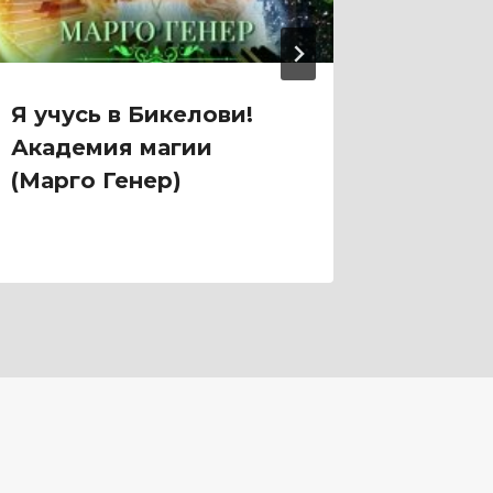
Я учусь в Бикелови!
Я Стра
Академия магии
(Тим М
(Марго Генер)