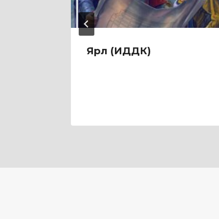
я
Ярл (ИДДК)
дце
3
)