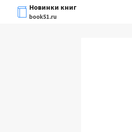
Перейти
Новинки книг
к
book51.ru
содержимому