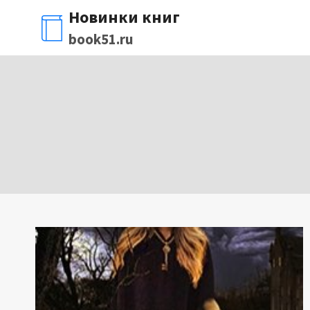
Перейти
Новинки книг
к
book51.ru
содержимому