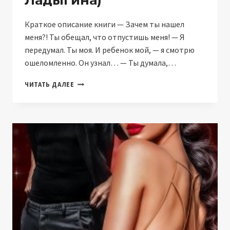
Ладыгина)
Краткое описание книги — Зачем ты нашел
меня?! Ты обещал, что отпустишь меня! — Я
передумал. Ты моя. И ребенок мой, — я смотрю
ошеломленно. Он узнал… — Ты думала,…
БЫВШИЕ.
ЧИТАТЬ ДАЛЕЕ
Я
ЗА
ТЕБЯ
НЕ
ВЫЙДУ!
(НАТАЛИЯ
ЛАДЫГИНА)