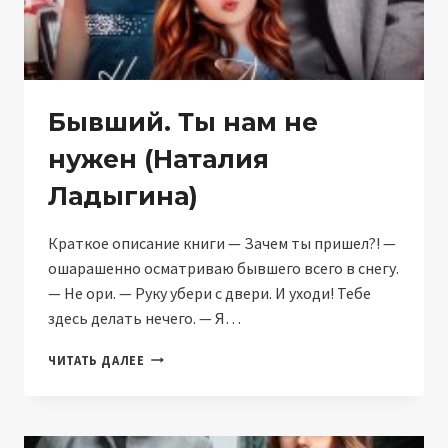
Бывший. Ты нам не
нужен (Наталия
Ладыгина)
Краткое описание книги — Зачем ты пришел?! —
ошарашенно осматриваю бывшего всего в снегу.
— Не ори. — Руку убери с двери. И уходи! Тебе
здесь делать нечего. — Я…
БЫВШИЙ.
ЧИТАТЬ ДАЛЕЕ
ТЫ
НАМ
НЕ
НУЖЕН