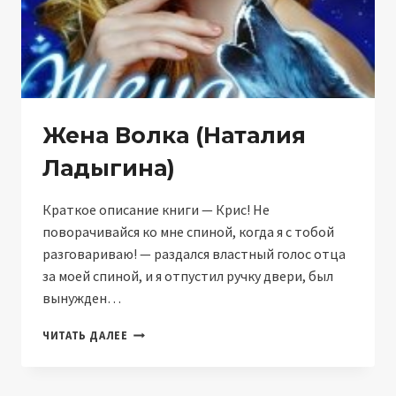
Жена Волка (Наталия
Ладыгина)
Краткое описание книги — Крис! Не
поворачивайся ко мне спиной, когда я с тобой
разговариваю! — раздался властный голос отца
за моей спиной, и я отпустил ручку двери, был
вынужден…
ЖЕНА
ЧИТАТЬ ДАЛЕЕ
ВОЛКА
(НАТАЛИЯ
ЛАДЫГИНА)