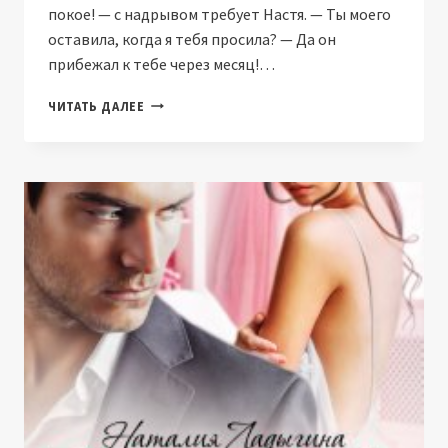
покое! — с надрывом требует Настя. — Ты моего
оставила, когда я тебя просила? — Да он
прибежал к тебе через месяц!…
МУЖ
ЧИТАТЬ ДАЛЕЕ
ПОДРУГИ.
ОН
СТАНЕТ
МОИМ
(НАТАЛИЯ
ЛАДЫГИНА)