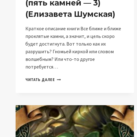
(пять камней — 3)
(Елизавета Шумская)
Краткое описание книги Все ближе и ближе
проклятые камни, а значит, и цель скоро
будет достигнута. Вот только как их
разрушить? Гномьей киркой или словом
волшебным? Или что-то другое
потребуется…
ОЛЕНЬ,
ЧИТАТЬ ДАЛЕЕ
ФЕЯ
И
КАМЕНЬ
(ПЯТЬ
КАМНЕЙ
—
3)
(ЕЛИЗАВЕТА
ШУМСКАЯ)