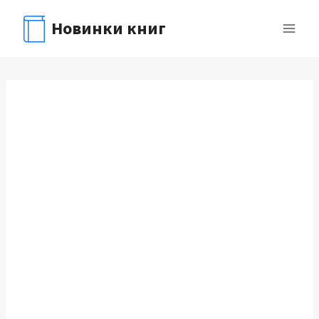
Перейти
Новинки книг
к
содержимому