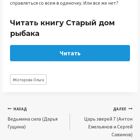
справляться со всем в одиночку. Или все же нет?
Читать книгу Старый дом
рыбака
Читать
Метки
#
Которова Ольга
записи:
Навигация
НАЗАД
ДАЛЕЕ
Ведьмина сила (Дарья
Царь зверей 7 (Антон
по
Гущина)
Емельянов и Сергей
записям
Савинов)