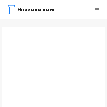
Перейти
Новинки книг
к
содержимому