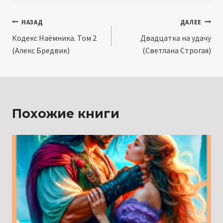
Навигация
НАЗАД
ДАЛЕЕ
Кодекс Наёмника. Том 2
Двадцатка на удачу
по
(Алекс Бредвик)
(Светлана Строгая)
записям
Похожие книги