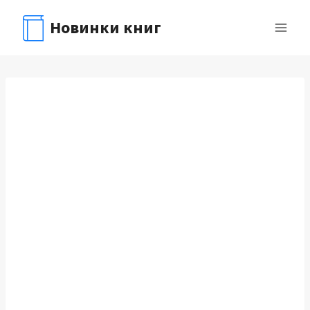
Перейти
Новинки книг
к
содержимому