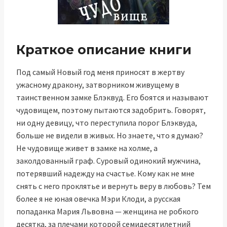
Краткое описание книги
Под самый Новый год меня приносят в жертву
ужасному дракону, затворником живущему в
таинственном замке Блэквуд. Его боятся и называют
чудовищем, поэтому пытаются задобрить. Говорят,
ни одну девицу, что переступила порог Блэквуда,
больше не видели в живых. Но знаете, что я думаю?
Не чудовище живет в замке на холме, а
заколдованный граф. Суровый одинокий мужчина,
потерявший надежду на счастье. Кому как не мне
снять с него проклятье и вернуть веру в любовь? Тем
более я не юная овечка Мэри Клоди, а русская
попаданка Мария Львовна — женщина не робкого
десятка, за плечами которой семидесятилетний