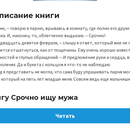
описание книги
не, ‒ говорю я парню, врываясь в комнату, где полно его друзе
а. И, наконец-то, облегченно выдыхаю. ‒ Срочно!
е двадцать девятое февраля, ‒ слышу я ответ, который мне не 
чется отшатнуться, как от пощечины. Ему очень хорошо извест
ностей и глупых обращений. ‒ И предложение руки и сердца, вр
коленях. Да и букета с кольцом я что-то не наблюдаю.
д я представить не могла, что сама буду упрашивать парня мо
, который на пять лет младше меня. Совсем ведь еще мальчи
игу Срочно ищу мужа
Читать