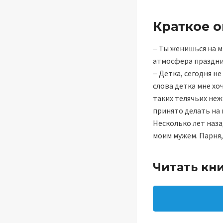
Краткое 
‒ Ты женишься на м
атмосфера праздник
‒ Детка, сегодня н
слова детка мне хо
таких телячьих неж
принято делать на 
Несколько лет наза
моим мужем. Парня
Читать кн