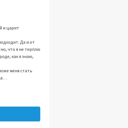
й и царит
подходит. Да и от
но, что я не терплю
оде, как я знаю,
ложе меня стать
шка…