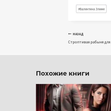
Метки
#
Валентина Элиме
записи:
Навигация
НАЗАД
Строптивая рабыня для
по
записям
Похожие книги