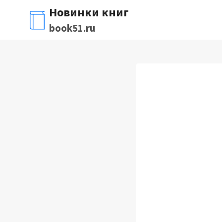
Перейти
Новинки книг
к
book51.ru
содержимому