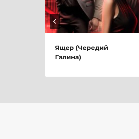
Мари
Ящер (Чередий
Галина)