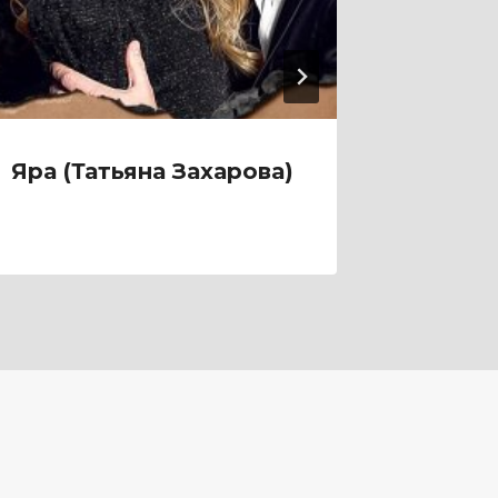
Яра (Татьяна Захарова)
Янтар
(Лина 