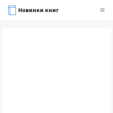
Перейти
Новинки книг
к
содержимому