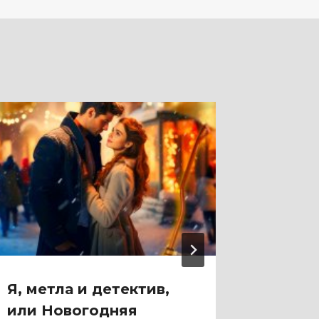
Я, метла и детектив,
Я не ф
или Новогодняя
(Васёв