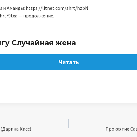
и Аманды: https://litnet.com/shrt/hzbN
shrt/9txa — продолжение.
игу Случайная жена
Читать
 (Дарина Кисс)
Проклятие Саа