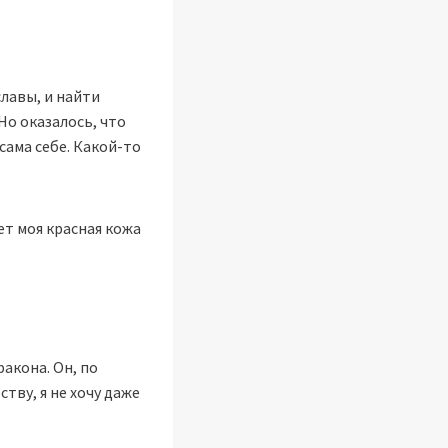
славы, и найти
Но оказалось, что
сама себе. Какой-то
ет моя красная кожа
акона. Он, по
тву, я не хочу даже