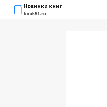
Перейти
Новинки книг
к
book51.ru
содержимому