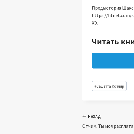
Предыстория Шакси 
https://litnet.com/
ХЭ.
Читать кн
Метки
#
Сашетта Котляр
записи:
Навигация
НАЗАД
Отчим. Ты моя расплата
по