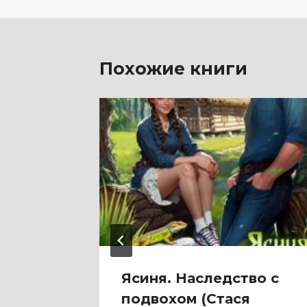
записям
Похожие книги
а
Ясиня. Наследство с
ймс)
подвохом (Стася