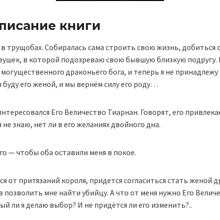
описание книги
 в трущобах. Собиралась сама строить свою жизнь, добиться 
вушек, в которой подозреваю свою бывшую близкую подругу. 
 могущественного драконьего бога, и теперь я не принадлежу 
я буду его женой, и мы вернём силу его роду…
интересовался Его Величество Тиарнан. Говорят, его привлека
я не знаю, нет ли в его желаниях двойного дна.
о — чтобы оба оставили меня в покое.
я от притязаний короля, придется согласиться стать женой др
в позволить мне найти убийцу. А что от меня нужно Его Величес
ый ли я делаю выбор? И не придётся ли его изменить?..