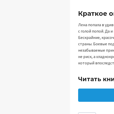
Краткое 
Лена попала в удив
с голой попой. Да 
Бескрайние, красоч
страны. Боевые по
незабываемые прикл
не риск, а хладнок
который впоследст
Читать кн