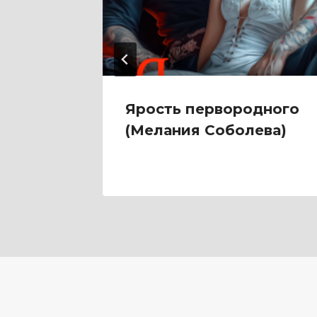
тень
Ярость первородного
ьян)
(Мелания Соболева)