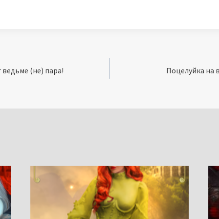
 ведьме (не) пара!
Поцелуйка на в