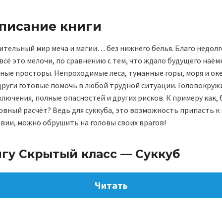
описание книги
ительный мир меча и магии… без нижнего белья. Благо недол
и всё это мелочи, по сравнению с тем, что ждало будущего наё
ные просторы. Непроходимые леса, туманные горы, моря и ок
други готовые помочь в любой трудной ситуации. Головокруж
ючения, полные опасностей и других рисков. К примеру как, б
ровный расчёт? Ведь для суккуба, это возможность припасть к
вии, можно обрушить на головы своих врагов!
игу Скрытый класс — Суккуб
Читать