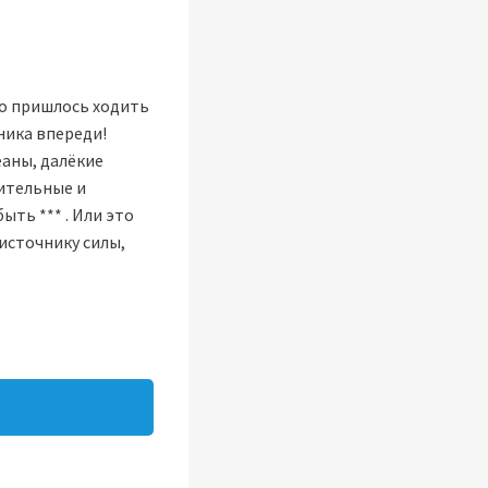
го пришлось ходить
мника впереди!
еаны, далёкие
ительные и
ыть *** . Или это
 источнику силы,