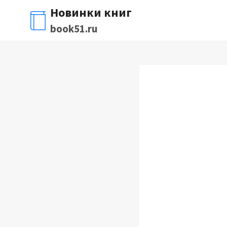
Перейти
Новинки книг
к
book51.ru
содержимому