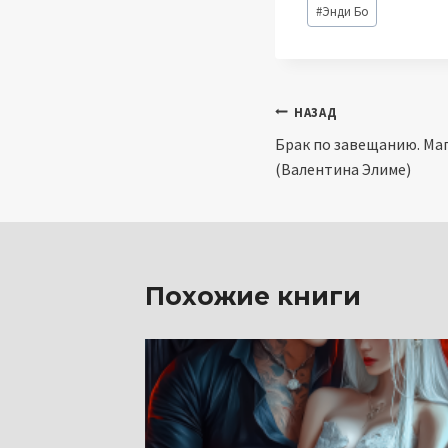
Метки
#
Энди Бо
записи:
Навигация
НАЗАД
Брак по завещанию. Маг
по
(Валентина Элиме)
записям
Похожие книги