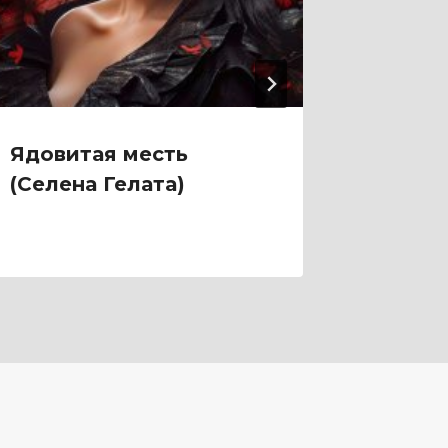
Ядовитая месть
Яд са
(Селена Гелата)
Сакру)