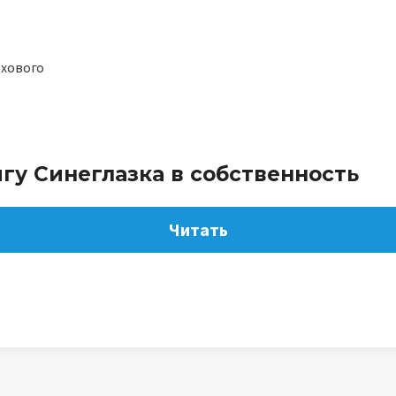
ьхового
гу Синеглазка в собственность
Читать