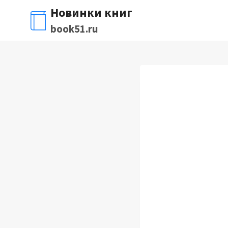
Перейти
Новинки книг
к
book51.ru
содержимому