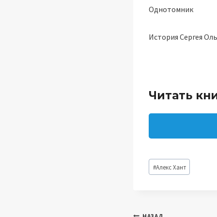
Однотомник
История Сергея Ол
Читать кни
Метки
#
Алекс Хант
записи:
НАЗАД