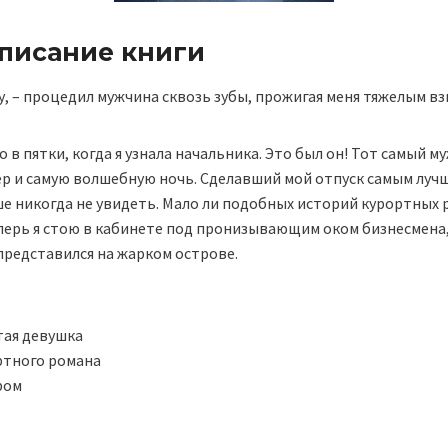
описание книги
, – процедил мужчина сквозь зубы, прожигая меня тяжелым вз
ло в пятки, когда я узнала начальника. Это был он! Тот самый 
р и самую волшебную ночь. Сделавший мой отпуск самым лучш
ше никогда не увидеть. Мало ли подобных историй курортных 
еперь я стою в кабинете под пронизывающим оком бизнесмена
 представился на жарком острове.
тая девушка
ртного романа
ром