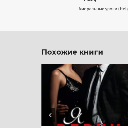
Навигация
Аморальные уроки (Helg
по
записям
Похожие книги