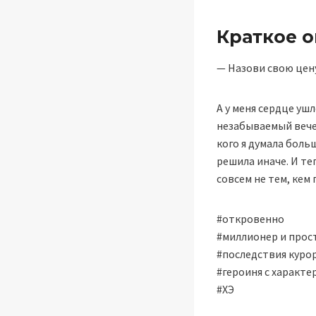
Краткое 
— Назови свою цену
А у меня сердце уш
незабываемый вече
кого я думала боль
решила иначе. И т
совсем не тем, кем
#откровенно
#миллионер и прос
#последствия куро
#героиня с характе
#ХЭ