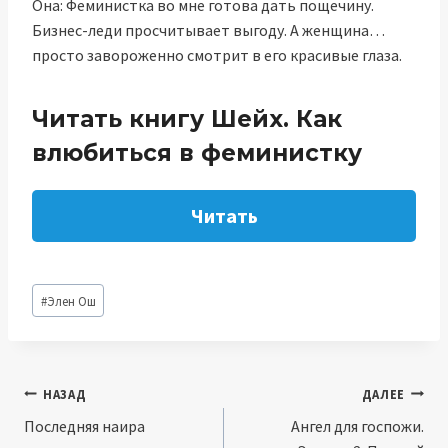
Она: Феминистка во мне готова дать пощечину.
Бизнес-леди просчитывает выгоду. А женщина…
просто завороженно смотрит в его красивые глаза.
Читать книгу Шейх. Как
влюбиться в феминистку
Читать
Метки
#
Элен Ош
записи:
Навигация
НАЗАД
ДАЛЕЕ
Последняя наира
Ангел для госпожи.
по