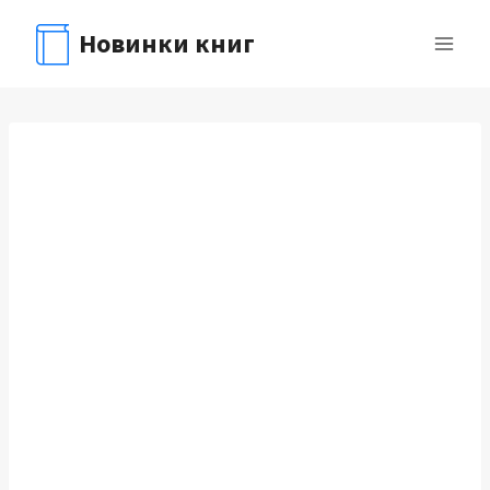
Перейти
Новинки книг
к
содержимому