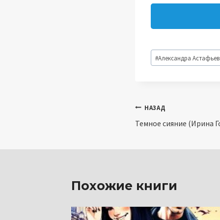
Метки
#
Александра Астафьев
записи:
Навигация
НАЗАД
Темное сияние (Ирина Г
по
записям
Похожие книги