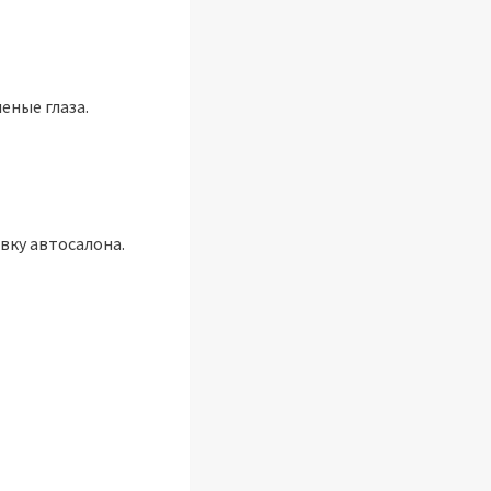
еные глаза.
вку автосалона.