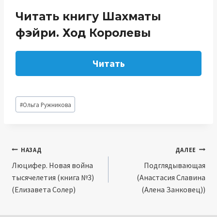
Читать книгу Шахматы
фэйри. Ход Королевы
Читать
Метки
#
Ольга Ружникова
записи:
Навигация
НАЗАД
ДАЛЕЕ
Люцифер. Новая война
Подглядывающая
по
тысячелетия (книга №3)
(Анастасия Славина
записям
(Елизавета Солер)
(Алена Занковец))