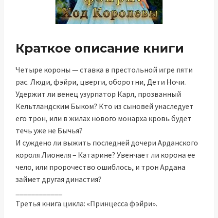
Краткое описание книги
Четыре короны — ставка в престольной игре пяти
рас. Люди, фэйри, цверги, оборотни, Дети Ночи.
Удержит ли венец узурпатор Карл, прозванный
Кельтландским Быком? Кто из сыновей унаследует
его трон, или в жилах нового монарха кровь будет
течь уже не Бычья?
И суждено ли выжить последней дочери Арданского
короля Лионеля – Катарине? Увенчает ли корона ее
чело, или пророчество ошиблось, и трон Ардана
займет другая династия?
____________
Третья книга цикла: «Принцесса фэйри».