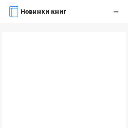
Перейти
Новинки книг
к
содержимому