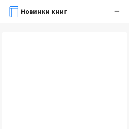
Перейти
Новинки книг
к
содержимому