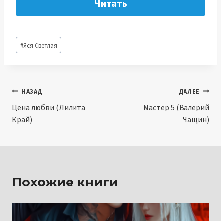
Читать
Метки
#
Яся Светлая
записи:
Навигация
НАЗАД
ДАЛЕЕ
Цена любви (Лилита
Мастер 5 (Валерий
по
Край)
Чащин)
записям
Похожие книги