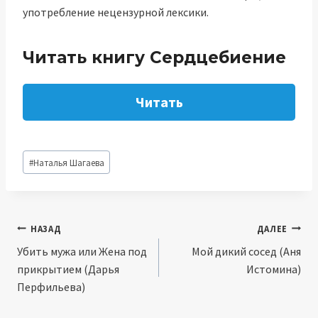
употребление нецензурной лексики.
Читать книгу Сердцебиение
Читать
Метки
#
Наталья Шагаева
записи:
Навигация
НАЗАД
ДАЛЕЕ
Убить мужа или Жена под
Мой дикий сосед (Аня
по
прикрытием (Дарья
Истомина)
записям
Перфильева)