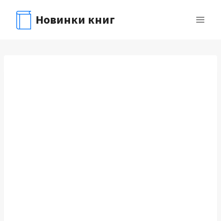
Перейти
Новинки книг
к
содержимому